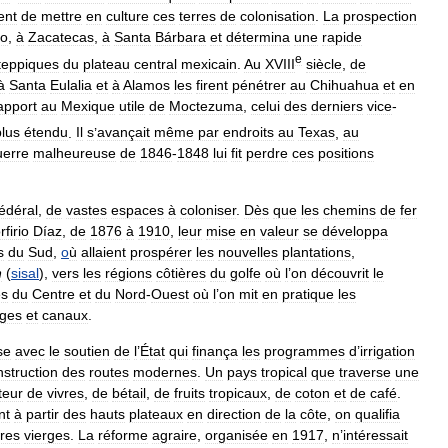
ent
de
mettre
en
culture
ces
terres
de
colonisation
.
La
prospection
to
,
à
Zacatecas
,
à
Santa
Bárbara
et
détermina
une
rapide
e
teppiques
du
plateau
central
mexicain
.
Au
XVIII
siècle
,
de
à
Santa
Eulalia
et
à
Alamos
les
firent
pénétrer
au
Chihuahua
et
en
apport
au
Mexique
utile
de
Moctezuma
,
celui
des
derniers
vice
-
plus
étendu
.
Il
s
’
avançait
même
par
endroits
au
Texas
,
au
uerre
malheureuse
de
1846
-
1848
lui
fit
perdre
ces
positions
fédéral
,
de
vastes
espaces
à
coloniser
.
Dès
que
les
chemins
de
fer
rfirio
Díaz
,
de
1876
à
1910
,
leur
mise
en
valeur
se
développa
s
du
Sud
,
o
ù
allaient
prospérer
les
nouvelles
plantations
,
n
(
sisal
),
vers
les
régions
côtières
du
golfe
où
l
’
on
découvrit
le
es
du
Centre
et
du
Nord
-
Ouest
où
l
’
on
mit
en
pratique
les
ages
et
canaux
.
se
avec
le
soutien
de
l
’
État
qui
finança
les
programmes
d
’
irrigation
nstruction
des
routes
modernes
.
Un
pays
tropical
que
traverse
une
teur
de
vivres
,
de
bétail
,
de
fruits
tropicaux
,
de
coton
et
de
café
.
nt
à
partir
des
hauts
plateaux
en
direction
de
la
côte
,
on
qualifia
rres
vierges
.
La
réforme
agraire
,
organisée
en
1917
,
n
’
intéressait