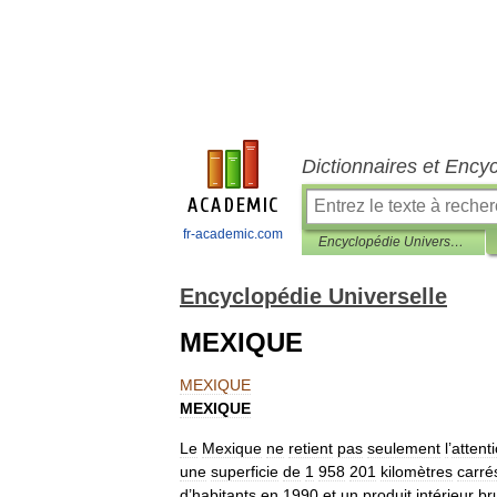
Dictionnaires et Ency
fr-academic.com
Encyclopédie Universelle
Encyclopédie Universelle
MEXIQUE
MEXIQUE
MEXIQUE
Le
Mexique
ne
retient
pas
seulement
l
’
attent
une
superficie
de
1
958
201
kilomètres
carré
d
’
habitants
en
1990
et
un
produit
intérieur
br