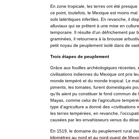
En
zone
tropicale
,
les
terres
ont
été
presque
ce
point
,
toutefois
,
le
Mexique
est
moins
mal
sols
latéritiques
infertiles
.
En
revanche
,
il
dis
alluviaux
qui
se
prêtent
à
une
mise
en
cultur
temporaire
.
Il
résulte
d
’
un
défrichement
par
b
graminées
,
il
retournera
à
la
brousse
arbusti
petit
noyau
de
peuplement
isolé
dans
de
vas
Trois
étapes
de
peuplement
Grâce
aux
fouilles
archéologiques
récentes
,
civilisations
indiennes
du
Mexique
ont
pris
le
monde
tempéré
et
du
monde
tropical
.
Le
ma
piments
,
les
tomates
,
furent
domestiqués
po
qu
’
ils
aient
pu
constituer
le
fond
commun
de
l
Mayas
,
comme
celui
de
l
’
agriculture
tempéré
type
d
’
agriculture
a
donné
des
«
civilisations
m
les
terres
tempérées
,
en
revanche
,
l
’
occupat
causées
par
les
envahisseurs
venus
du
dése
En
1519
,
le
domaine
du
peuplement
rural
de
kilomètres
au
nord
et
au
nord
-
ouest
de
Mexi