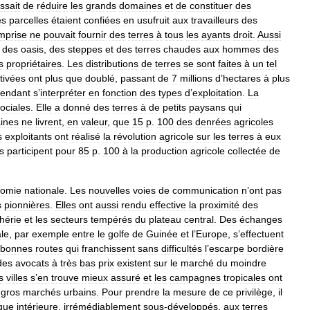
ssait
de
réduire
les
grands
domaines
et
de
constituer
des
es
parcelles
étaient
confiées
en
usufruit
aux
travailleurs
des
mprise
ne
pouvait
fournir
des
terres
à
tous
les
ayants
droit
.
Aussi
des
oasis
,
des
steppes
et
des
terres
chaudes
aux
hommes
des
s
propriétaires
.
Les
distributions
de
terres
se
sont
faites
à
un
tel
ltivées
ont
plus
que
doublé
,
passant
de
7
millions
d
’
hectares
à
plus
endant
s
’
interpréter
en
fonction
des
types
d
’
exploitation
.
La
ociales
.
Elle
a
donné
des
terres
à
de
petits
paysans
qui
ines
ne
livrent
,
en
valeur
,
que
15
p
.
100
des
denrées
agricoles
s
exploitants
ont
réalisé
la
révolution
agricole
sur
les
terres
à
eux
ls
participent
pour
85
p
.
100
à
la
production
agricole
collectée
de
omie
nationale
.
Les
nouvelles
voies
de
communication
n
’
ont
pas
s
pionnières
.
Elles
ont
aussi
rendu
effective
la
proximité
des
hérie
et
les
secteurs
tempérés
du
plateau
central
.
Des
échanges
ale
,
par
exemple
entre
le
golfe
de
Guinée
et
l
’
Europe
,
s
’
effectuent
bonnes
routes
qui
franchissent
sans
difficultés
l
’
escarpe
bordière
des
avocats
à
très
bas
prix
existent
sur
le
marché
du
moindre
s
villes
s
’
en
trouve
mieux
assuré
et
les
campagnes
tropicales
ont
gros
marchés
urbains
.
Pour
prendre
la
mesure
de
ce
privilège
,
il
ique
intérieure
,
irrémédiablement
sous
-
développés
,
aux
terres