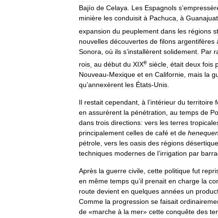
Bajío
de
Celaya
.
Les
Espagnols
s
’
empressèr
minière
les
conduisit
à
Pachuca
,
à
Guanajua
expansion
du
peuplement
dans
les
régions
s
nouvelles
découvertes
de
filons
argentifères
Sonora
,
où
ils
s
’
installèrent
solidement
.
Par
r
e
rois
,
au
début
du
XIX
siècle
,
était
deux
fois
Nouveau
-
Mexique
et
en
Californie
,
mais
la
g
qu
’
annexèrent
les
États
-
Unis
.
Il
restait
cependant
,
à
l
’
intérieur
du
territoire
en
assurèrent
la
pénétration
,
au
temps
de
Po
dans
trois
directions:
vers
les
terres
tropicale
principalement
celles
de
café
et
de
heneque
pétrole
,
vers
les
oasis
des
régions
désertiqu
techniques
modernes
de
l
’
irrigation
par
barr
Après
la
guerre
civile
,
cette
politique
fut
repri
en
même
temps
qu
’
il
prenait
en
charge
la
co
route
devient
en
quelques
années
un
produc
Comme
la
progression
se
faisait
ordinaireme
de
«
marche
à
la
mer
»
cette
conquête
des
te