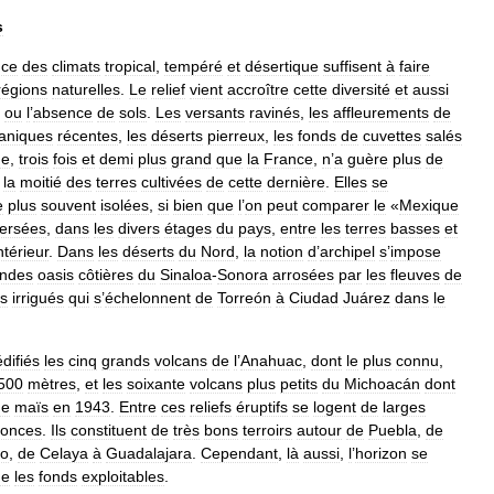
s
nce
des
climats
tropical
,
tempéré
et
désertique
suffisent
à
faire
régions
naturelles
.
Le
relief
vient
accroître
cette
diversité
et
aussi
ou
l
’
absence
de
sols
.
Les
versants
ravinés
,
les
affleurements
de
caniques
récentes
,
les
déserts
pierreux
,
les
fonds
de
cuvettes
salés
ue
,
trois
fois
et
demi
plus
grand
que
la
France
,
n
’
a
guère
plus
de
la
moitié
des
terres
cultivées
de
cette
dernière
.
Elles
se
e
plus
souvent
isolées
,
si
bien
que
l
’
on
peut
comparer
le
«
Mexique
persées
,
dans
les
divers
étages
du
pays
,
entre
les
terres
basses
et
ntérieur
.
Dans
les
déserts
du
Nord
,
la
notion
d
’
archipel
s
’
impose
andes
oasis
côtières
du
Sinaloa
-
Sonora
arrosées
par
les
fleuves
de
es
irrigués
qui
s
’
échelonnent
de
Torreón
à
Ciudad
Juárez
dans
le
édifiés
les
cinq
grands
volcans
de
l
’
Anahuac
,
dont
le
plus
connu
,
500
mètres
,
et
les
soixante
volcans
plus
petits
du
Michoacán
dont
de
maïs
en
1943
.
Entre
ces
reliefs
éruptifs
se
logent
de
larges
onces
.
Ils
constituent
de
très
bons
terroirs
autour
de
Puebla
,
de
ío
,
de
Celaya
à
Guadalajara
.
Cependant
,
là
aussi
,
l
’
horizon
se
ue
les
fonds
exploitables
.