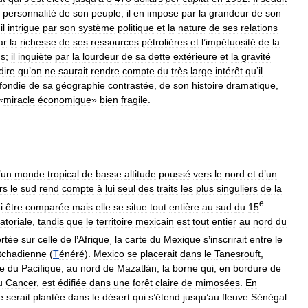
personnalité
de
son
peuple
;
il
en
impose
par
la
grandeur
de
son
;
il
intrigue
par
son
système
politique
et
la
nature
de
ses
relations
ar
la
richesse
de
ses
ressources
pétrolières
et
l
’
impétuosité
de
la
ns
;
il
inquiète
par
la
lourdeur
de
sa
dette
extérieure
et
la
gravité
dire
qu
’
on
ne
saurait
rendre
compte
du
très
large
intérêt
qu
’
il
fondie
de
sa
géographie
contrastée
,
de
son
histoire
dramatique
,
«
miracle
économique
»
bien
fragile
.
’
un
monde
tropical
de
basse
altitude
poussé
vers
le
nord
et
d
’
un
rs
le
sud
rend
compte
à
lui
seul
des
traits
les
plus
singuliers
de
la
e
i
être
comparée
mais
elle
se
situe
tout
entière
au
sud
du
15
toriale
,
tandis
que
le
territoire
mexicain
est
tout
entier
au
nord
du
rtée
sur
celle
de
l
’
Afrique
,
la
carte
du
Mexique
s
’
inscrirait
entre
le
tchadienne
(
T
énéré
).
Mexico
se
placerait
dans
le
Tanesrouft
,
te
du
Pacifique
,
au
nord
de
Mazatlán
,
la
borne
qui
,
en
bordure
de
u
Cancer
,
est
édifiée
dans
une
forêt
claire
de
mimosées
.
En
e
serait
plantée
dans
le
désert
qui
s
’
étend
jusqu
’
au
fleuve
Sénégal