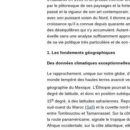
par
le
pittoresque
de
ses
paysages
et
la
forte
passé
et
la
vigueur
de
son
art
contemporain
avec
son
puissant
voisin
du
Nord
;
il
étonne
p
croissance
qu
’
il
a
connue
depuis
quarante
a
des
déséquilibres
qui
s
’
y
accumulent
.
Autant
éveille
sans
une
analyse
suffisamment
appro
de
sa
vie
politique
très
particulière
et
de
son
1
.
Les
fondements
géographiques
Des
données
climatiques
exceptionnelles
Le
rapprochement
,
unique
sur
notre
globe
,
d
monde
tempéré
des
hautes
terres
avancé
ve
géographie
du
Mexique
.
L
’
Éthiopie
pourrait
lu
degré
de
latitude
,
et
donc
en
position
subéqua
e
15
degré
,
à
des
latitudes
sahariennes
.
Repo
sud
-
ouest
du
Maroc
(
Safi
)
et
la
cuvette
nord
-
entre
Tombouctou
et
Tamanrasset
.
Sur
la
cô
la
route
panaméricaine
,
signale
le
tropique
d
Afrique
occidentale
,
sur
la
côte
atlantique
,
ell