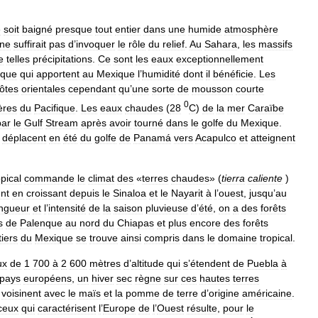
e
soit
baigné
presque
tout
entier
dans
une
humide
atmosphère
ne
suffirait
pas
d
’
invoquer
le
rôle
du
relief
.
Au
Sahara
,
les
massifs
e
telles
précipitations
.
Ce
sont
les
eaux
exceptionnellement
ique
qui
apportent
au
Mexique
l
’
humidité
dont
il
bénéficie
.
Les
ôtes
orientales
cependant
qu
’
une
sorte
de
mousson
courte
0
ères
du
Pacifique
.
Les
eaux
chaudes
(
28
C
)
de
la
mer
Caraïbe
par
le
Gulf
Stream
après
avoir
tourné
dans
le
golfe
du
Mexique
.
déplacent
en
été
du
golfe
de
Panamá
vers
Acapulco
et
atteignent
opical
commande
le
climat
des
«
terres
chaudes
» (
tierra
caliente
)
ent
en
croissant
depuis
le
Sinaloa
et
le
Nayarit
à
l
’
ouest
,
jusqu
’
au
ngueur
et
l
’
intensité
de
la
saison
pluvieuse
d
’
été
,
on
a
des
forêts
s
de
Palenque
au
nord
du
Chiapas
et
plus
encore
des
forêts
tiers
du
Mexique
se
trouve
ainsi
compris
dans
le
domaine
tropical
.
ux
de
1
700
à
2
600
mètres
d
’
altitude
qui
s
’
étendent
de
Puebla
à
pays
européens
,
un
hiver
sec
règne
sur
ces
hautes
terres
voisinent
avec
le
maïs
et
la
pomme
de
terre
d
’
origine
américaine
.
ceux
qui
caractérisent
l
’
Europe
de
l
’
Ouest
résulte
,
pour
le