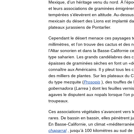
Mexique
,
d
’
un
héritage
venu
du
nord
.
À
l
’
épo
et
leurs
associations
de
graminées
émigrère
tempérées
s
’
élevèrent
en
altitude
.
Au
-
dessus
mexicain
du
désert
des
Lions
est
implanté
da
plateaux
jurassiens
de
Pontarlier
.
Cependant
le
désert
menace
ces
paysages
millimètres
,
et
l
’
on
trouve
des
cactus
et
des
n
l
’
Altar
sonorien
et
dans
la
Basse
-
Californie
ce
type
saharien
.
Les
grands
candélabres
des
c
épaisses
de
graminées
sèches
en
font
un
«
d
connaître
aux
Américains
.
Il
y
pleut
tous
les
c
des
milliers
de
plantes
.
Sur
les
plateaux
du
C
du
type
mezquite
(
Prosopis
),
des
touffes
de
gobernadora
(
Larrea
)
dont
les
feuilles
verni
agaves
le
disputent
aux
nopals
lorsque
l
’
on
p
troupeaux
.
Ces
associations
végétales
s
’
avancent
vers
l
rares
.
De
bassin
en
bassin
,
elles
pénètrent
j
En
Basse
-
Californie
,
un
climat
«
méditerrané
chaparral
,
jusqu
’
à
100
kilomètres
au
sud
de