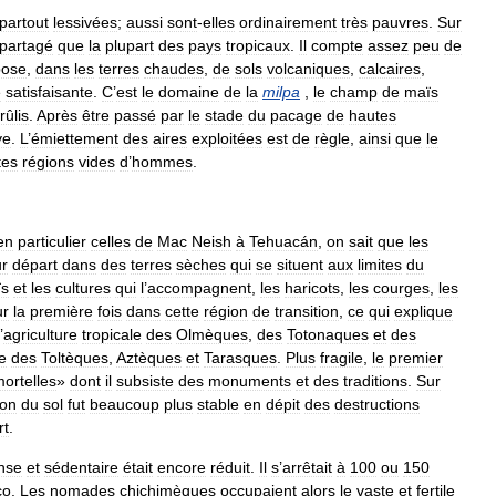
partout
lessivées
;
aussi
sont
-
elles
ordinairement
très
pauvres
.
Sur
partagé
que
la
plupart
des
pays
tropicaux
.
Il
compte
assez
peu
de
pose
,
dans
les
terres
chaudes
,
de
sols
volcaniques
,
calcaires
,
e
satisfaisante
.
C
’
est
le
domaine
de
la
milpa
,
le
champ
de
maïs
rûlis
.
Après
être
passé
par
le
stade
du
pacage
de
hautes
ve
.
L
’
émiettement
des
aires
exploitées
est
de
règle
,
ainsi
que
le
tes
régions
vides
d
’
hommes
.
en
particulier
celles
de
Mac
Neish
à
Tehuacán
,
on
sait
que
les
ur
départ
dans
des
terres
sèches
qui
se
situent
aux
limites
du
ïs
et
les
cultures
qui
l
’
accompagnent
,
les
haricots
,
les
courges
,
les
ur
la
première
fois
dans
cette
région
de
transition
,
ce
qui
explique
’
agriculture
tropicale
des
Olmèques
,
des
Totonaques
et
des
e
des
Toltèques
,
Aztèques
et
Tarasques
.
Plus
fragile
,
le
premier
ortelles
»
dont
il
subsiste
des
monuments
et
des
traditions
.
Sur
ion
du
sol
fut
beaucoup
plus
stable
en
dépit
des
destructions
rt
.
nse
et
sédentaire
était
encore
réduit
.
Il
s
’
arrêtait
à
100
ou
150
co
.
Les
nomades
chichimèques
occupaient
alors
le
vaste
et
fertile