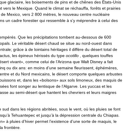
que
glaciaire
,
les
boisements
de
pins
et
de
chênes
des
États
-
Unis
nt
vers
le
Mexique
.
Quand
le
climat
se
réchauffa
,
forêts
et
prairies
de
Mexico
,
vers
2
800
mètres
,
le
nouveau
centre
nucléaire
ns
un
cadre
forestier
qui
ressemble
à
s
’
y
méprendre
à
celui
des
tempérés
.
Que
les
précipitations
tombent
au
-
dessous
de
600
opals
.
Le
véritable
désert
chaud
se
situe
au
nord
-
ouest
dans
ntrale
;
grâce
à
de
lointains
héritages
il
diffère
du
désert
total
de
actus
,
les
épineux
hérissés
du
type
ocotillo
,
quelques
touffes
ésert
vivant
»,
comme
celui
de
l
’
Arizona
que
Walt
Disney
a
fait
inq
ou
dix
ans:
en
moins
d
’
une
semaine
fleurissent
,
éphémères
,
entre
et
du
Nord
mexicains
,
le
désert
comporte
quelques
arbustes
buissons
et
,
dans
les
«
bolsons
»
aux
sols
limoneux
,
des
maquis
de
ssées
font
songer
au
lentisque
de
l
’
Algarve
.
Les
yuccas
et
les
asse
au
semi
-
désert
que
hantent
les
chevriers
et
leurs
maigres
e
sud
dans
les
régions
abritées
,
sous
le
vent
,
où
les
pluies
se
font
usqu
’
à
Tehuantepec
et
jusqu
’
à
la
dépression
centrale
du
Chiapas
.
en
»
à
pluies
d
’
hiver
permet
l
’
existence
d
’
une
sorte
de
maquis
,
le
la
frontière
.