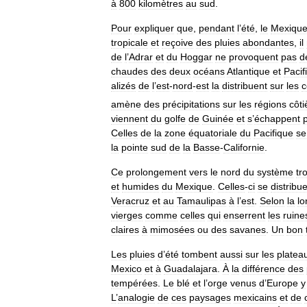
à
800
kilomètres
au
sud
.
Pour
expliquer
que
,
pendant
l
’
été
,
le
Mexiqu
tropicale
et
reçoive
des
pluies
abondantes
,
il
de
l
’
Adrar
et
du
Hoggar
ne
provoquent
pas
d
chaudes
des
deux
océans
Atlantique
et
Pacif
alizés
de
l
’
est
-
nord
-
est
la
distribuent
sur
les
c
amène
des
précipitations
sur
les
régions
côti
viennent
du
golfe
de
Guinée
et
s
’
échappent
Celles
de
la
zone
équatoriale
du
Pacifique
se
la
pointe
sud
de
la
Basse
-
Californie
.
Ce
prolongement
vers
le
nord
du
système
tr
et
humides
du
Mexique
.
Celles
-
ci
se
distribu
Veracruz
et
au
Tamaulipas
à
l
’
est
.
Selon
la
lo
vierges
comme
celles
qui
enserrent
les
ruine
claires
à
mimosées
ou
des
savanes
.
Un
bon
Les
pluies
d
’
été
tombent
aussi
sur
les
platea
Mexico
et
à
Guadalajara
.
À
la
différence
des
tempérées
.
Le
blé
et
l
’
orge
venus
d
’
Europe
y
L
’
analogie
de
ces
paysages
mexicains
et
de