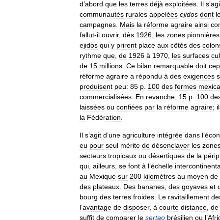
d
’
abord
que
les
terres
déjà
exploitées
.
Il
s
’
agi
communautés
rurales
appelées
ejidos
dont
l
campagnes
.
Mais
la
réforme
agraire
ainsi
co
fallut
-
il
ouvrir
,
dès
1926
,
les
zones
pionnières
ejidos
qui
y
prirent
place
aux
côtés
des
colon
rythme
que
,
de
1926
à
1970
,
les
surfaces
cu
de
15
millions
.
Ce
bilan
remarquable
doit
cep
réforme
agraire
a
répondu
à
des
exigences
s
produisent
peu:
85
p
.
100
des
fermes
mexica
commercialisées
.
En
revanche
,
15
p
.
100
de
laissées
ou
confiées
par
la
réforme
agraire
;
i
la
Fédération
.
Il
s
’
agit
d
’
une
agriculture
intégrée
dans
l
’
écon
eu
pour
seul
mérite
de
désenclaver
les
zone
secteurs
tropicaux
ou
désertiques
de
la
périp
qui
,
ailleurs
,
se
font
à
l
’
échelle
intercontinent
au
Mexique
sur
200
kilomètres
au
moyen
de
des
plateaux
.
Des
bananes
,
des
goyaves
et
bourg
des
terres
froides
.
Le
ravitaillement
de
l
’
avantage
de
disposer
,
à
courte
distance
,
de
suffit
de
comparer
le
sertao
brésilien
ou
l
’
Afr