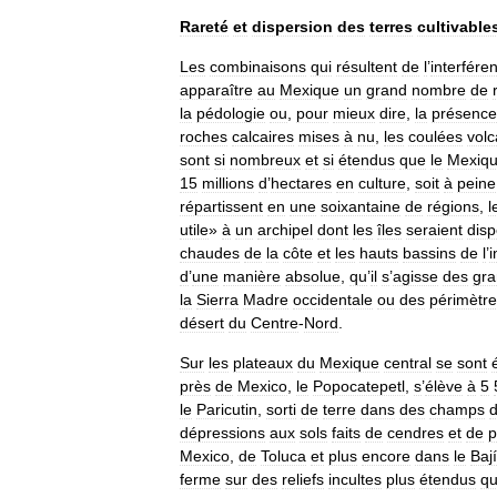
Rareté
et
dispersion
des
terres
cultivable
Les
combinaisons
qui
résultent
de
l
’
interfére
apparaître
au
Mexique
un
grand
nombre
de
la
pédologie
ou
,
pour
mieux
dire
,
la
présence
roches
calcaires
mises
à
nu
,
les
coulées
vol
sont
si
nombreux
et
si
étendus
que
le
Mexiq
15
millions
d
’
hectares
en
culture
,
soit
à
peine
répartissent
en
une
soixantaine
de
régions
,
l
utile
»
à
un
archipel
dont
les
îles
seraient
dis
chaudes
de
la
côte
et
les
hauts
bassins
de
l
’
i
d
’
une
manière
absolue
,
qu
’
il
s
’
agisse
des
gr
la
Sierra
Madre
occidentale
ou
des
périmètr
désert
du
Centre
-
Nord
.
Sur
les
plateaux
du
Mexique
central
se
sont
près
de
Mexico
,
le
Popocatepetl
,
s
’
élève
à
5
le
Paricutin
,
sorti
de
terre
dans
des
champs
dépressions
aux
sols
faits
de
cendres
et
de
p
Mexico
,
de
Toluca
et
plus
encore
dans
le
Baj
ferme
sur
des
reliefs
incultes
plus
étendus
q