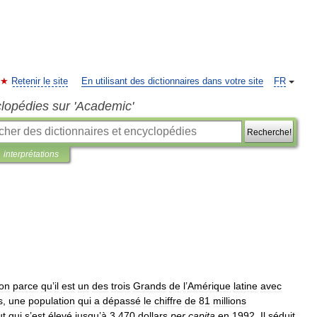
Retenir le site
En utilisant des dictionnaires dans votre site
FR
clopédies sur 'Academic'
Recherche!
interprétations
ion
parce
qu
’
il
est
un
des
trois
Grands
de
l
’
Amérique
latine
avec
s
,
une
population
qui
a
dépassé
le
chiffre
de
81
millions
ut
qui
s
’
est
élevé
jusqu
’
à
3
470
dollars
per
capita
en
1992
.
Il
séduit